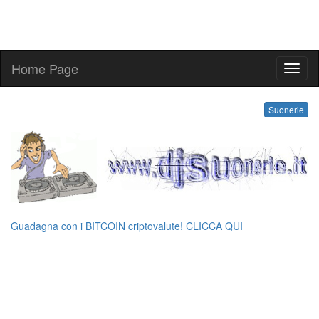
Home Page
kling
Suonerie
Guadagna con i BITCOIN criptovalute! CLICCA QUI