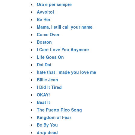
Ora e per sempre
Avvoltoi
Be Her
Mama, I still call your name
Come Over
Boston
I Cant Love You Anymore
Life Goes On
Dai Dai
hate that i made you love me
Billie Jean
I Did It Tired
OKAY!
Beat It
The Puerto Rico Song
Kingdom of Fear
Be By You
drop dead