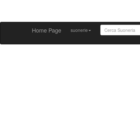
Home Page
suonerie