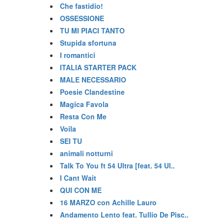
Che fastidio!
OSSESSIONE
TU MI PIACI TANTO
Stupida sfortuna
I romantici
ITALIA STARTER PACK
MALE NECESSARIO
Poesie Clandestine
Magica Favola
Resta Con Me
Voila
SEI TU
animali notturni
Talk To You ft 54 Ultra [feat. 54 Ul..
I Cant Wait
QUI CON ME
16 MARZO con Achille Lauro
Andamento Lento feat. Tullio De Pisc..