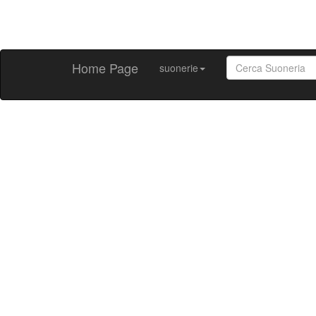
Home Page
suonerie