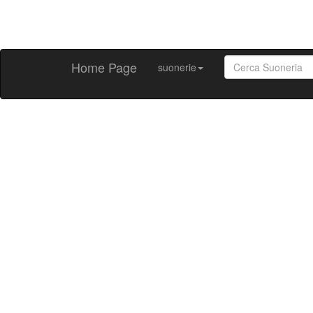
Home Page
suonerie