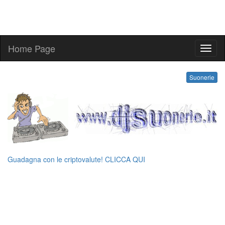
Home Page
suone
Suonerie
Guadagna con le criptovalute! CLICCA QUI