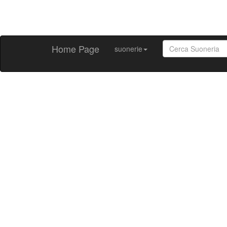
Home Page
suonerie