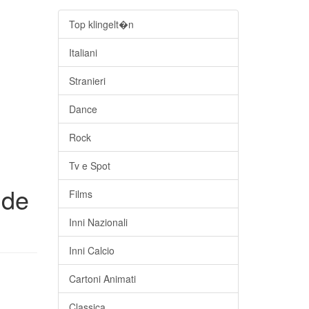
Top klingelt�n
Italiani
Stranieri
Dance
Rock
Tv e Spot
nde
Films
Inni Nazionali
Inni Calcio
Cartoni Animati
Classica