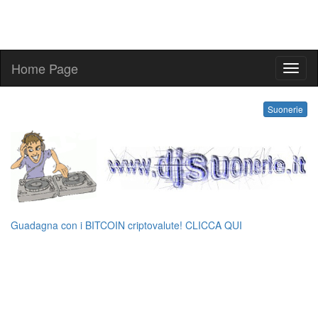
Home Page
kling
Suonerie
Guadagna con i BITCOIN criptovalute! CLICCA QUI