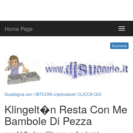
Home Page
kling
Suonerie
Guadagna con i BITCOIN criptovalute! CLICCA QUI
Klingelt�n Resta Con Me
Bambole Di Pezza