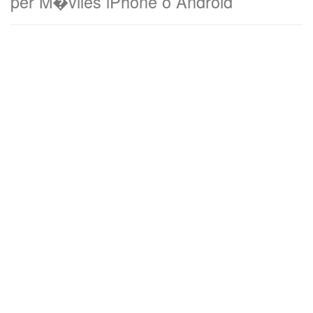
per M�viles iPhone o Android