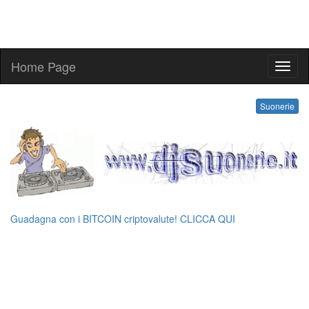
Home Page
kling
Suonerie
Guadagna con i BITCOIN criptovalute! CLICCA QUI