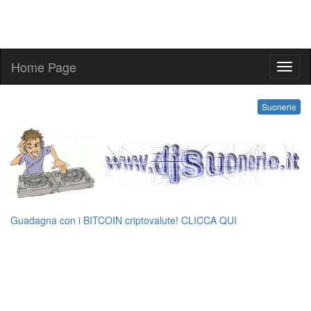
Home Page
kling
Suonerie
Guadagna con i BITCOIN criptovalute! CLICCA QUI