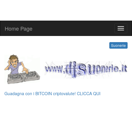
Home Page
ringt
Suonerie
Guadagna con i BITCOIN criptovalute! CLICCA QUI