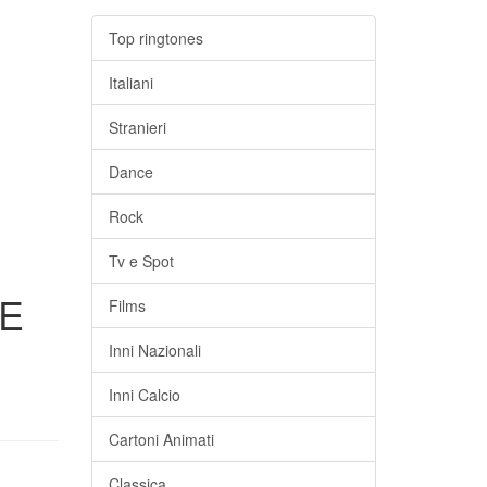
Top ringtones
Italiani
Stranieri
Dance
Rock
Tv e Spot
 E
Films
Inni Nazionali
Inni Calcio
Cartoni Animati
Classica