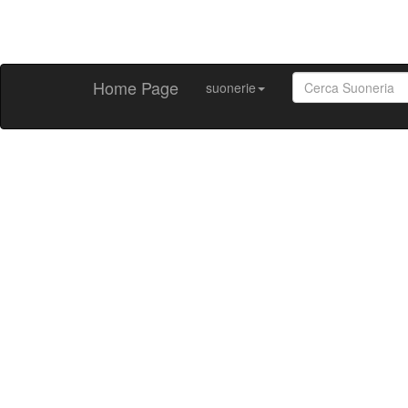
Home Page
suonerie