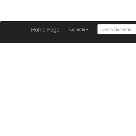
Home Page
suonerie