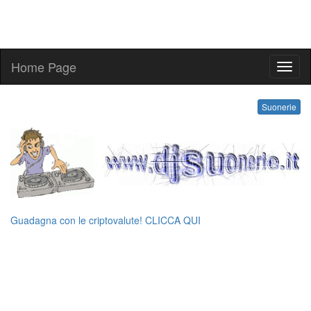
Home Page
suone
Suonerie
Guadagna con le criptovalute! CLICCA QUI