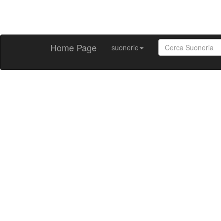
Home Page
suonerie