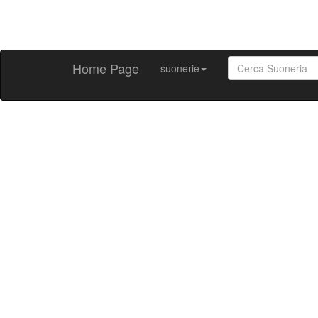
Home Page
suonerie