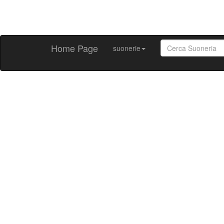
Home Page
suonerie