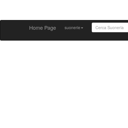
Home Page
suonerie