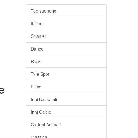
Top suonerie
Italiani
Stranieri
Dance
Rock
Tv e Spot
e
Films
Inni Nazionali
Inni Calcio
Cartoni Animati
Classica