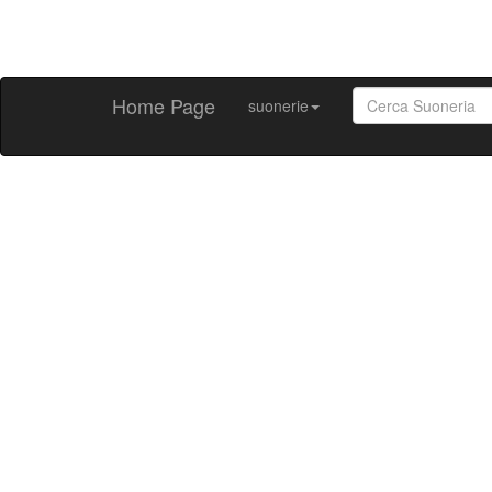
Home Page
suonerie