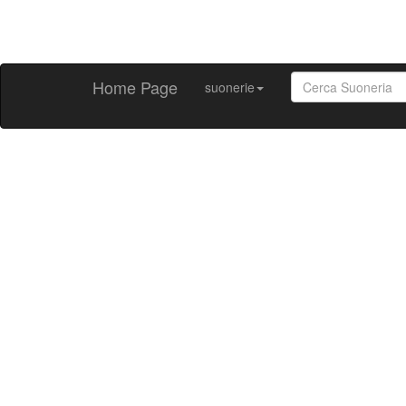
Home Page
suonerie