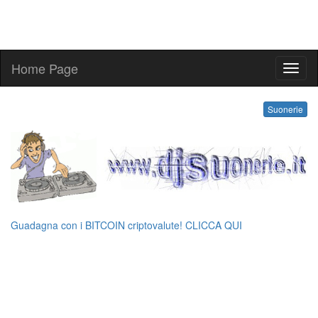
Home Page
suone
Suonerie
Guadagna con i BITCOIN criptovalute! CLICCA QUI