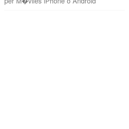
per M�viles iPhone o Android