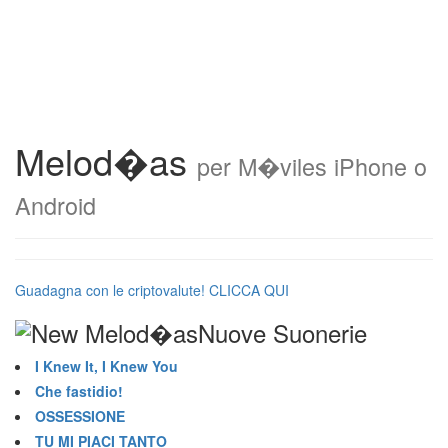
Melod�as
per M�viles iPhone o
Android
Guadagna con le criptovalute! CLICCA QUI
Nuove Suonerie
I Knew It, I Knew You
Che fastidio!
OSSESSIONE
TU MI PIACI TANTO