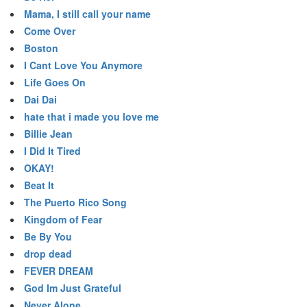
Mama, I still call your name
Come Over
Boston
I Cant Love You Anymore
Life Goes On
Dai Dai
hate that i made you love me
Billie Jean
I Did It Tired
OKAY!
Beat It
The Puerto Rico Song
Kingdom of Fear
Be By You
drop dead
FEVER DREAM
God Im Just Grateful
Never Alone