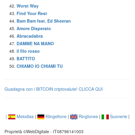
Worst Way
Find Your Rest
Bam Bam feat. Ed Sheeran
Amore Disperato
Abracadabra
DAMME NA MANO
il filo rosso
BATTITO
CHIAMO IO CHIAMI TU
Guadagna con i BITCOIN criptovalute! CLICCA QUI
|
Melodias
|
Klingeltone
|
Ringtones
|
Suonerie
|
Proprietà ©WebDigitale - IT08796141003