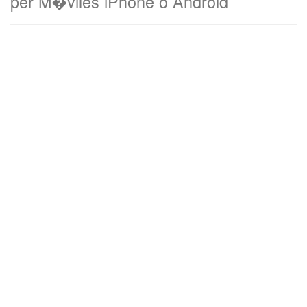
per M�viles iPhone o Android