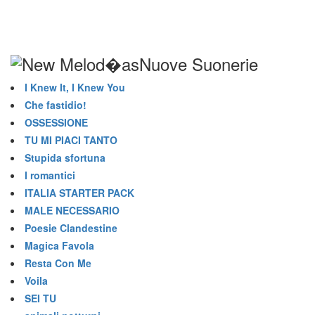
Nuove Suonerie
I Knew It, I Knew You
Che fastidio!
OSSESSIONE
TU MI PIACI TANTO
Stupida sfortuna
I romantici
ITALIA STARTER PACK
MALE NECESSARIO
Poesie Clandestine
Magica Favola
Resta Con Me
Voila
SEI TU