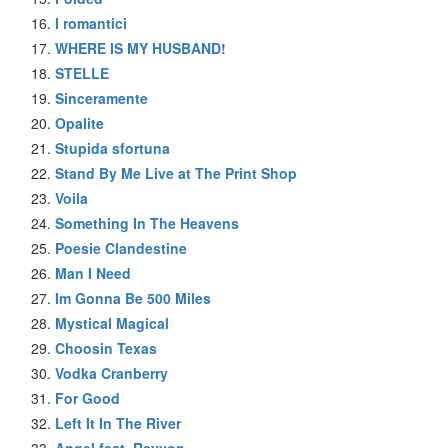
I romantici
WHERE IS MY HUSBAND!
STELLE
Sinceramente
Opalite
Stupida sfortuna
Stand By Me Live at The Print Shop
Voila
Something In The Heavens
Poesie Clandestine
Man I Need
Im Gonna Be 500 Miles
Mystical Magical
Choosin Texas
Vodka Cranberry
For Good
Left It In The River
Angel feat. Rayvon