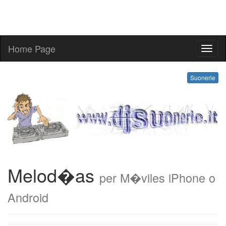
Home Page
melo
Suonerie
Melod�as
per M�viles iPhone o
Android