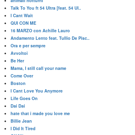
animali notturni
Talk To You ft 54 Ultra [feat. 54 Ul..
I Cant Wait
QUI CON ME
16 MARZO con Achille Lauro
Andamento Lento feat. Tullio De Pisc..
Ora e per sempre
Avvoltoi
Be Her
Mama, I still call your name
Come Over
Boston
I Cant Love You Anymore
Life Goes On
Dai Dai
hate that i made you love me
Billie Jean
I Did It Tired