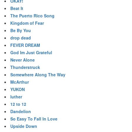
OKAY!
Beat It
The Puerto Rico Song
Kingdom of Fear
Be By You
drop dead
FEVER DREAM
God Im Just Grateful
Never Alone
Thunderstruck
Somewhere Along The Way
McArthur
YUKON
luther
12 to 12
Dandelion
So Easy To Fall In Love
Upside Down