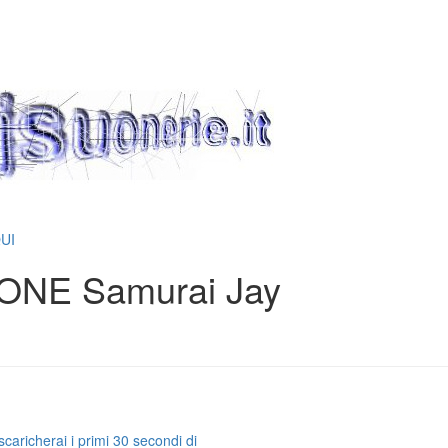
QUI
NE Samurai Jay
caricherai i primi 30 secondi di