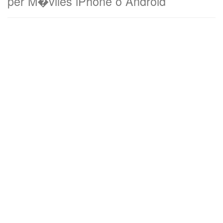
per M�viles iPhone o Android