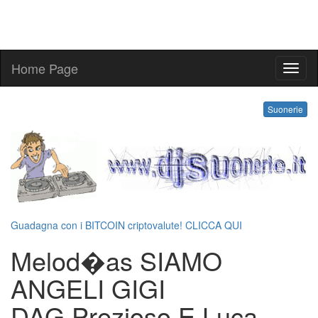
Home Page
melo
Suonerie
Guadagna con i BITCOIN criptovalute! CLICCA QUI
Melod�as SIAMO
ANGELI GIGI
DAG,Prezioso E Luca