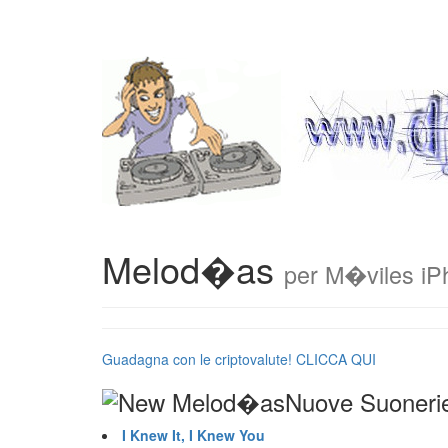
Melod�as
per M�viles iP
Guadagna con le criptovalute! CLICCA QUI
Nuove Suoneri
I Knew It, I Knew You