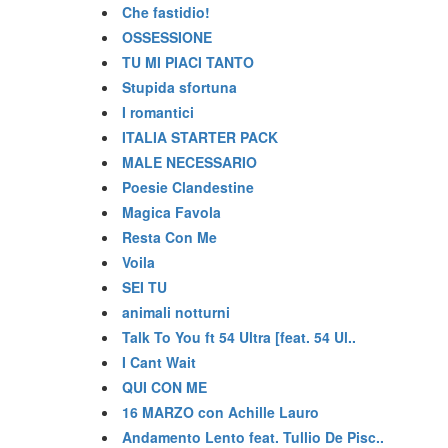
Che fastidio!
OSSESSIONE
TU MI PIACI TANTO
Stupida sfortuna
I romantici
ITALIA STARTER PACK
MALE NECESSARIO
Poesie Clandestine
Magica Favola
Resta Con Me
Voila
SEI TU
animali notturni
Talk To You ft 54 Ultra [feat. 54 Ul..
I Cant Wait
QUI CON ME
16 MARZO con Achille Lauro
Andamento Lento feat. Tullio De Pisc..