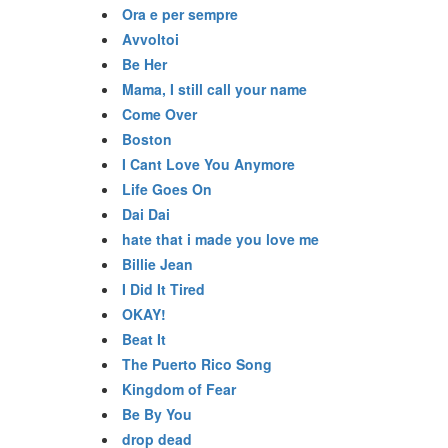
Ora e per sempre
Avvoltoi
Be Her
Mama, I still call your name
Come Over
Boston
I Cant Love You Anymore
Life Goes On
Dai Dai
hate that i made you love me
Billie Jean
I Did It Tired
OKAY!
Beat It
The Puerto Rico Song
Kingdom of Fear
Be By You
drop dead