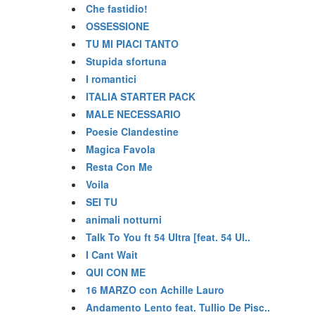
Che fastidio!
OSSESSIONE
TU MI PIACI TANTO
Stupida sfortuna
I romantici
ITALIA STARTER PACK
MALE NECESSARIO
Poesie Clandestine
Magica Favola
Resta Con Me
Voila
SEI TU
animali notturni
Talk To You ft 54 Ultra [feat. 54 Ul..
I Cant Wait
QUI CON ME
16 MARZO con Achille Lauro
Andamento Lento feat. Tullio De Pisc..