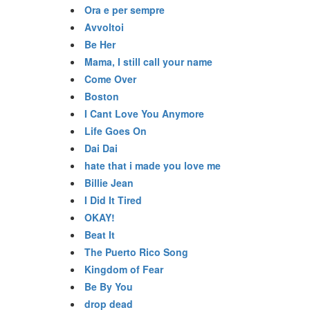
Ora e per sempre
Avvoltoi
Be Her
Mama, I still call your name
Come Over
Boston
I Cant Love You Anymore
Life Goes On
Dai Dai
hate that i made you love me
Billie Jean
I Did It Tired
OKAY!
Beat It
The Puerto Rico Song
Kingdom of Fear
Be By You
drop dead