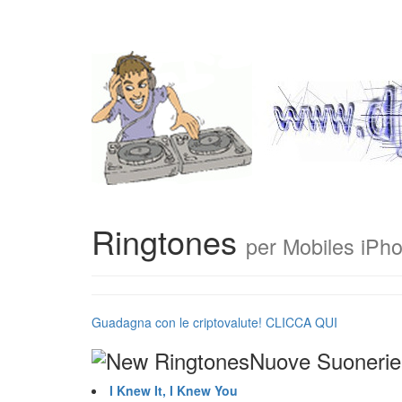
Ringtones
per Mobiles iPh
Guadagna con le criptovalute! CLICCA QUI
Nuove Suonerie
I Knew It, I Knew You