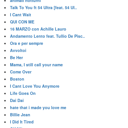
animali notturni
Talk To You ft 54 Ultra [feat. 54 Ul..
I Cant Wait
QUI CON ME
16 MARZO con Achille Lauro
Andamento Lento feat. Tullio De Pisc..
Ora e per sempre
Avvoltoi
Be Her
Mama, I still call your name
Come Over
Boston
I Cant Love You Anymore
Life Goes On
Dai Dai
hate that i made you love me
Billie Jean
I Did It Tired