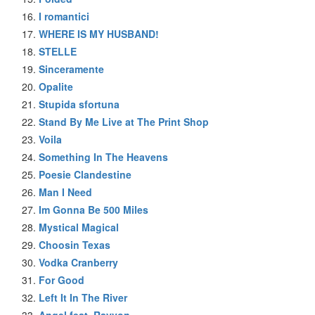
I romantici
WHERE IS MY HUSBAND!
STELLE
Sinceramente
Opalite
Stupida sfortuna
Stand By Me Live at The Print Shop
Voila
Something In The Heavens
Poesie Clandestine
Man I Need
Im Gonna Be 500 Miles
Mystical Magical
Choosin Texas
Vodka Cranberry
For Good
Left It In The River
Angel feat. Rayvon