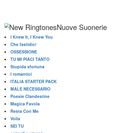
Nuove Suonerie
I Knew It, I Knew You
Che fastidio!
OSSESSIONE
TU MI PIACI TANTO
Stupida sfortuna
I romantici
ITALIA STARTER PACK
MALE NECESSARIO
Poesie Clandestine
Magica Favola
Resta Con Me
Voila
SEI TU