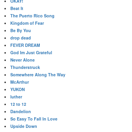
OKAY!
Beat It
The Puerto Rico Song
Kingdom of Fear
Be By You
drop dead
FEVER DREAM
God Im Just Grateful
Never Alone
Thunderstruck
Somewhere Along The Way
McArthur
YUKON
luther
12 to 12
Dandelion
So Easy To Fall In Love
Upside Down