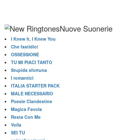
Nuove Suonerie
I Knew It, I Knew You
Che fastidio!
OSSESSIONE
TU MI PIACI TANTO
Stupida sfortuna
I romantici
ITALIA STARTER PACK
MALE NECESSARIO
Poesie Clandestine
Magica Favola
Resta Con Me
Voila
SEI TU