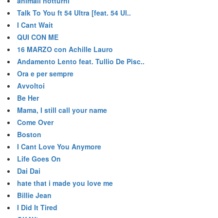
animali notturni
Talk To You ft 54 Ultra [feat. 54 Ul..
I Cant Wait
QUI CON ME
16 MARZO con Achille Lauro
Andamento Lento feat. Tullio De Pisc..
Ora e per sempre
Avvoltoi
Be Her
Mama, I still call your name
Come Over
Boston
I Cant Love You Anymore
Life Goes On
Dai Dai
hate that i made you love me
Billie Jean
I Did It Tired